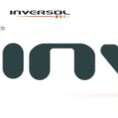
Inicio
Ribbons
Ribbons