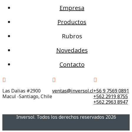
Empresa
Productos
Rubros
Novedades
Contacto
Las Dalias #2900
ventas@inversol.cl
+56 9 7569 0891
Macul -Santiago, Chile
+562 2919 8755
+562 2963 8947
Inversol. Todos los derechos reservados 2026