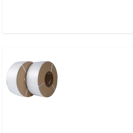
Zuncho Automático Polipropileno 12mm
Zuncho Polipropileno Automático 6mm