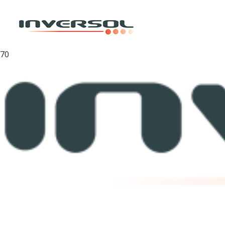
Inicio
/
Cintas
/
Masking Tape
/
CINTA DE ENMASCARAR O MASKING TAPE 48
x 40