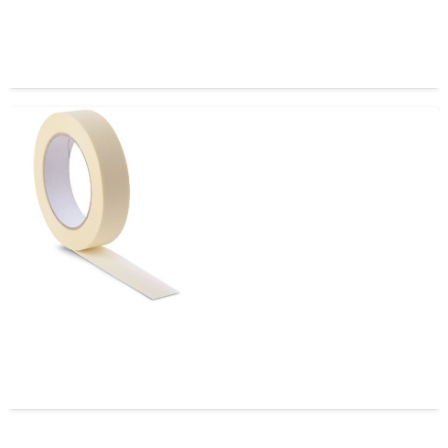
CINTA DE ENMASCARAR O MASKING TAPE 18 X 40
CINTA DE ENMASCARAR O MASKING TAPE 12 X 40