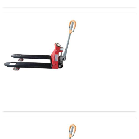
Transpaleta con Bascula Incorporada 2,5 Tons 685
mm