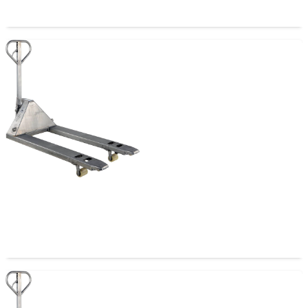
Transpaleta Acero Inoxidable Ancha 1220 2.5 T
550mm