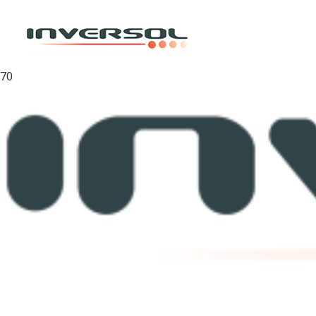
Inicio
/
Transpaletas
/
Transpaleta Jacobi 550 X 1150 (2,5 Toneladas)