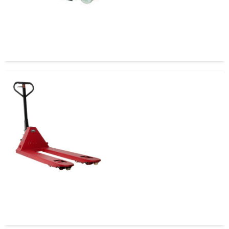
Transpaleta Acero Inoxidable Ancha 2.5 Toneladas
Transpaleta Jacobi 685 X 1220 (2,5 Toneladas)