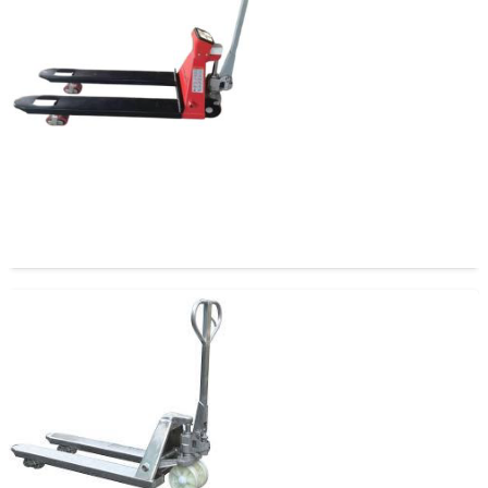
Transpaleta con Bascula Incorporada 2,5 Tons 550
mm