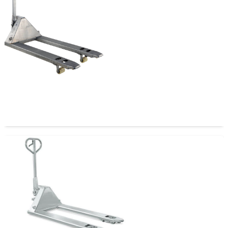
Transpaleta Acero Inoxidable Ancha 2.5 T 685mm