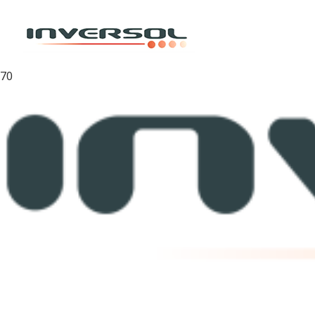
Inicio
/
Zunchos
/
Zuncho PET
/
Zuncho PET 16mm x 0.9 AAR41