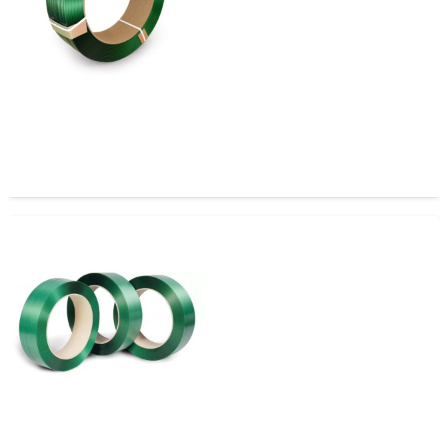
Zuncho PET 16mm x 0.9 AAR41