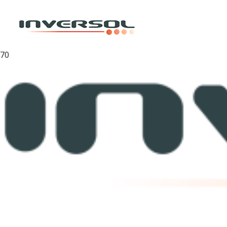
Inicio
/
Zunchos
/
Zuncho PET
/
Zuncho PET 16mm x 1.00 AAR41